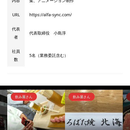
内容
集、アニメーション制作
URL
https://alfa-sync.com/
代表
代表取締役 小島淳
者
社員
5名（業務委託含む）
数
飲み屋さん
飲み屋さん