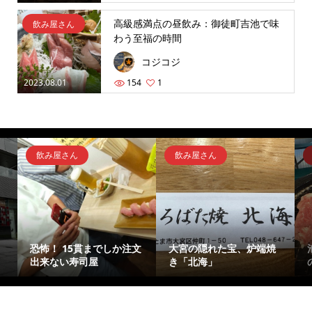
高級感満点の昼飲み：御徒町吉池で味
飲み屋さん
わう至福の時間
コジコジ
2023.08.01
154
1
飲み屋さん
飲み屋さん
恐怖！ 15貫までしか注文
大宮の隠れた宝、炉端焼
出来ない寿司屋
き「北海」