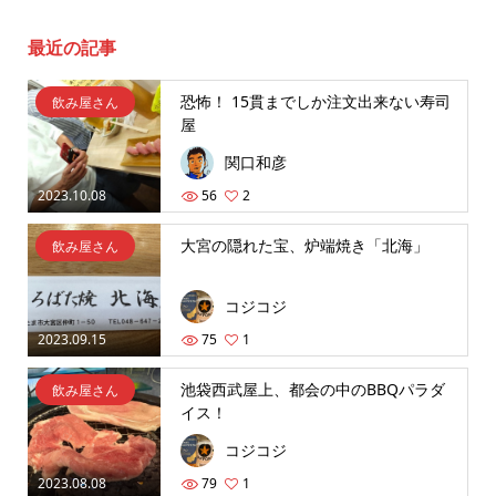
最近の記事
恐怖！ 15貫までしか注文出来ない寿司
飲み屋さん
屋
関口和彦
2023.10.08
56
2
大宮の隠れた宝、炉端焼き「北海」
飲み屋さん
コジコジ
2023.09.15
75
1
池袋西武屋上、都会の中のBBQパラダ
飲み屋さん
イス！
コジコジ
2023.08.08
79
1