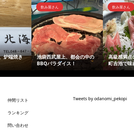
飲み屋さん
飲み屋さん
、炉端焼き
池袋西武屋上、都会の中の
高級感満点
BBQパラダイス！
町吉池で味
Tweets by odanomi_pekopi
仲間リスト
ランキング
問い合わせ