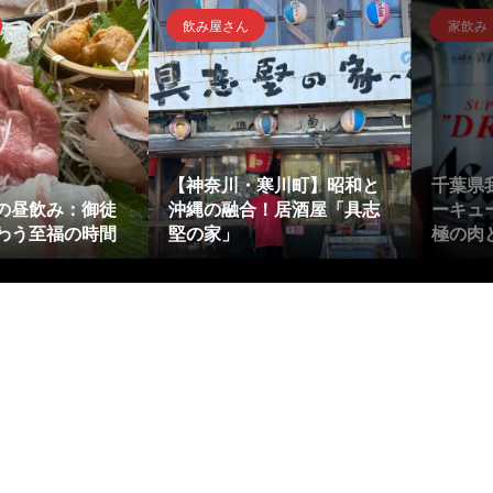
飲み屋さん
家飲み
【神奈川・寒川町】昭和と
千葉県
の昼飲み：御徒
沖縄の融合！居酒屋「具志
ーキュー
わう至福の時間
堅の家」
極の肉と