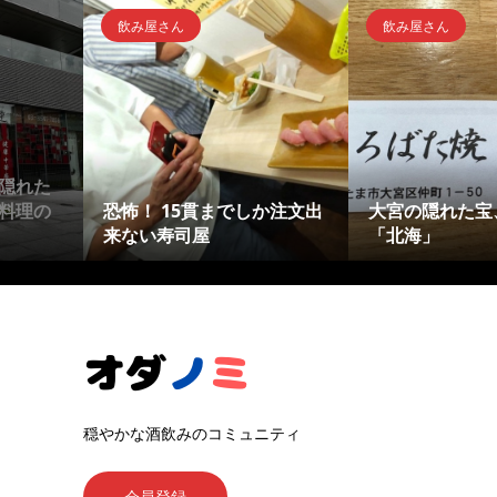
飲み屋さん
飲み屋さん
隠れた
料理の
恐怖！ 15貫までしか注文出
大宮の隠れた宝
来ない寿司屋
「北海」
穏やかな酒飲みのコミュニティ
会員登録